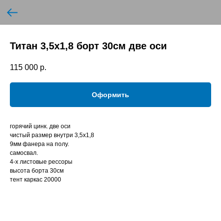
Титан 3,5х1,8 борт 30см две оси
115 000
р.
Оформить
горячий цинк. две оси
чистый размер внутри 3,5х1,8
9мм фанера на полу.
самосвал.
4-х листовые рессоры
высота борта 30см
тент каркас 20000